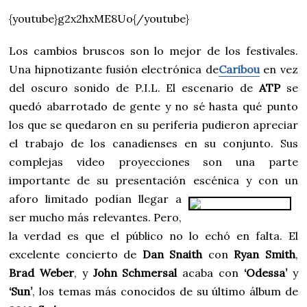
{youtube}g2x2hxME8Uo{/youtube}
Los cambios bruscos son lo mejor de los festivales.
Una hipnotizante fusión electrónica de
Caribou
en vez
del oscuro sonido de P.I.L. El escenario de
ATP
se
quedó abarrotado de gente y no sé hasta qué punto
los que se quedaron en su periferia pudieron apreciar
el trabajo de los canadienses en su conjunto. Sus
complejas video proyecciones son una parte
importante de su presentación escénica y
con un
aforo limitado podían llegar a
ser mucho más relevantes. Pero,
la verdad es que el público no lo echó en falta. El
excelente concierto de
Dan Snaith
con
Ryan Smith
,
Brad Weber
, y
John Schmersal
acaba con
‘Odessa’
y
‘Sun’
, los temas más conocidos de su último álbum de