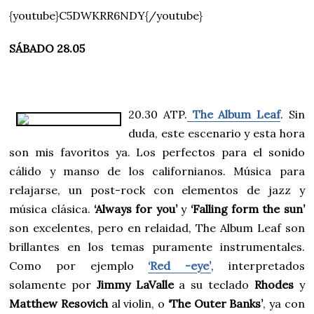
{youtube}C5DWKRR6NDY{/youtube}
SÁBADO 28.05
20.30 ATP.
The Album Leaf
. Sin
duda, este escenario y esta hora
son mis favoritos ya. Los perfectos para el sonido
cálido y manso de los californianos. Música para
relajarse, un post-rock con elementos de jazz y
música clásica.
‘Always for you’
y
‘Falling form the sun’
son excelentes, pero en relaidad, The Album Leaf son
brillantes en los temas puramente instrumentales.
Como por ejemplo
‘Red -eye’
, interpretados
solamente por
Jimmy LaValle
a su teclado
Rhodes
y
Matthew Resovich
al violin, o
‘The Outer Banks’
, ya con