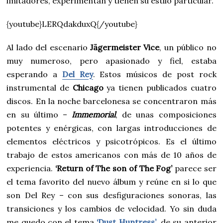
imitadores, experimentan y tienen su estilo particular.
{youtube}LERQdakduxQ{/youtube}
Al lado del escenario
Jägermeister Vice
, un público no
muy numeroso, pero apasionado y fiel, estaba
esperando a
Del Rey
. Estos músicos de post rock
instrumental de
Chicago
ya tienen publicados cuatro
discos. En la noche barcelonesa se concentraron más
en su último –
Immemorial
, de unas composiciones
potentes y enérgicas, con largas introducciones de
elementos eléctricos y psicotrópicos. Es el último
trabajo de estos americanos con más de 10 años de
experiencia.
‘Return of The son of The Fog’
parece ser
el tema favorito del nuevo álbum y reúne en si lo que
son Del Rey – con sus desfiguraciones sonoras, las
transiciones y los cambios de velocidad. Yo sin duda
me quedo con el tema
‘Dust Huntress’
, de su anterior