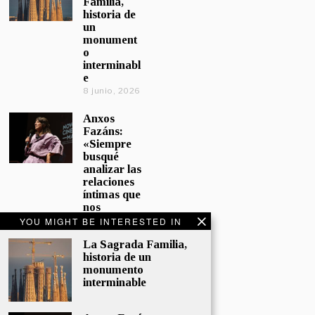
Familia,
historia de
un
monument
o
interminabl
e
8 junio, 2026
Anxos
Fazáns:
«Siempre
busqué
analizar las
relaciones
íntimas que
nos
afectan»
YOU MIGHT BE INTERESTED IN
5 junio, 2026
La Sagrada Familia,
historia de un
El hijo de la
monumento
cómica, el
interminable
homenaje
de
Sacristán a