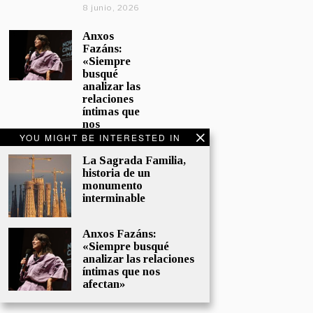
8 junio, 2026
Anxos
Fazáns:
«Siempre
busqué
analizar las
relaciones
íntimas que
nos
afectan»
YOU MIGHT BE INTERESTED IN
5 junio, 2026
La Sagrada Familia,
historia de un
El hijo de la
monumento
cómica, el
interminable
homenaje
de
Sacristán a
Anxos Fazáns:
Fernán
«Siempre busqué
Gómez
analizar las relaciones
28 mayo,
íntimas que nos
2026
afectan»