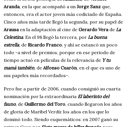
Aranda
, en la que acompañó a un
Jorge Sanz
que,
entonces, era el actor joven más codiciado de España.
Cinco años más tarde llegó la segunda, por su papel de
Arausa
en la adaptación al cine de
Gerardo Vera
de
La
Celestina
. En el 98 llegó la tercera, por
La buena
estrella
, de
Ricardo Franco
, y ahí se estancó un poco
todo -a nivel de premios, porque en ese periodo de
tiempo actuó en películas de la relevancia de
Y tu
mamá también
, de
Alfonso Cuarón
, en el que es uno de
sus papeles más recordados-.
Pero fue a partir de 2006, cuando consiguió su cuarta
nominación por la extraordinaria
El laberinto del
fauno
, de
Guillermo del Toro
, cuando llegaron los años
de gloria de Maribel Verdú: los años en los que lo
dominó todo. Siendo esquemáticos: en 2007 ganó su
primer Goya por
Siete mesas de billar francés
, para