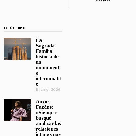
LO ÚLTIMO
La
Sagrada
Familia,
historia de
un
monument
o
interminabl
e
8 junio, 2026
Anxos
Fazáns:
«Siempre
busqué
analizar las
relaciones
íntimas que