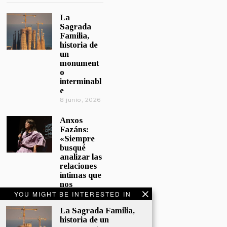
La
Sagrada
Familia,
historia de
un
monument
o
interminabl
e
8 junio, 2026
Anxos
Fazáns:
«Siempre
busqué
analizar las
relaciones
íntimas que
nos
afectan»
YOU MIGHT BE INTERESTED IN
5 junio, 2026
La Sagrada Familia,
historia de un
El hijo de la