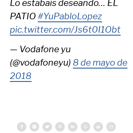
Lo estabais deseando… EL
PATIO
#YuPabloLopez
pic.twitter.com/Js6t0I1Obt
— Vodafone yu
(@vodafoneyu)
8 de mayo de
2018