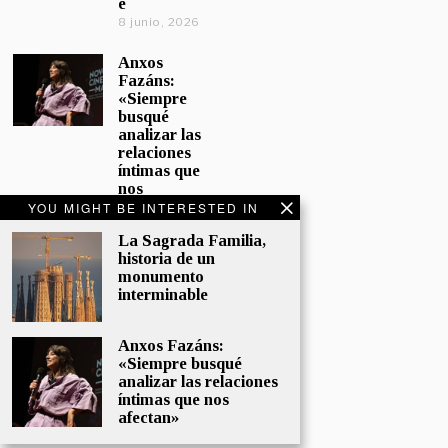
e
8 junio, 2026
Anxos
Fazáns:
«Siempre
busqué
analizar las
relaciones
íntimas que
nos
afectan»
YOU MIGHT BE INTERESTED IN
5 junio, 2026
La Sagrada Familia,
historia de un
El hijo de la
monumento
cómica, el
interminable
homenaje
de
Sacristán a
Anxos Fazáns:
Fernán
«Siempre busqué
Gómez
analizar las relaciones
28 mayo,
íntimas que nos
2026
afectan»