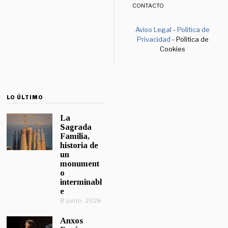
CONTACTO
Aviso Legal
-
Política de
Privacidad
- Política de
Cookies
LO ÚLTIMO
La
Sagrada
Familia,
historia de
un
monument
o
interminabl
e
8 junio, 2026
Anxos