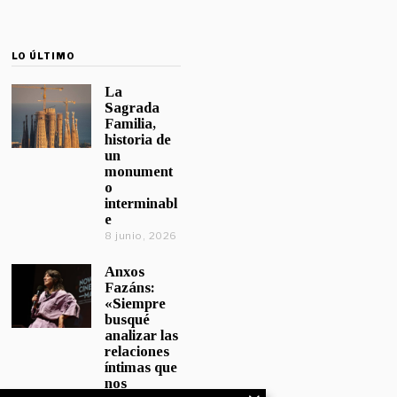
LO ÚLTIMO
La
Sagrada
Familia,
historia de
un
monument
o
interminabl
e
8 junio, 2026
Anxos
Fazáns:
«Siempre
busqué
analizar las
relaciones
íntimas que
nos