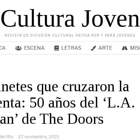
Cultura Joven
REVISTA DE DIFUSIÓN CULTURAL HECHA POR Y PARA JÓVENES
CA
ESCENA
LETRAS
ARTE
MIS
inetes que cruzaron la
nta: 50 años del ‘L.A.
n’ de The Doors
del Río
27 noviembre, 2021