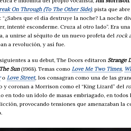
ética e indómita del propio vocalista,
Jim Morrison
reak
On Through (To The Other Side)
, pista que abre
: “¿Sabes que el día destruye la noche? La noche div
er, intenté esconderme. Cruza al otro lado”. Era una 
a, a unirse al séquito de un nuevo profeta del
rock a
n a revolución, y así fue.
 siguientes a su debut, The Doors editaron
Strange 
 The Sun
(1968). Temas como
Love Me Two Times
,
Wh
r
o
Love Street
,
los consagran como una de las gran
 y coronan a Morrison como el “King Lizard” del
ro
do en todo un ídolo de masas embriagado, en todos l
dicción, provocando tensiones que amenazaban la c
.