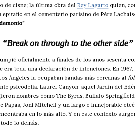
o de cisne; la última obra del
Rey Lagarto
quien, c
 epitafio en el cementerio parisino de Père Lachais
 demonio”
.
“Break on through to the other side”
rumpió oficialmente a finales de los años sesenta c
 era toda una declaración de intenciones. En 1967, 
Los Ángeles la ocupaban bandas más cercanas al
fo
ente psicodelia. Laurel Canyon, aquel Jardín del Ed
gieron nombres como The Byrds, Buffalo Springfield
 Papas, Joni Mitchell y un largo e inmejorable etcé
 encontraba en lo más alto. Y en este contexto surg
 todo lo demás.