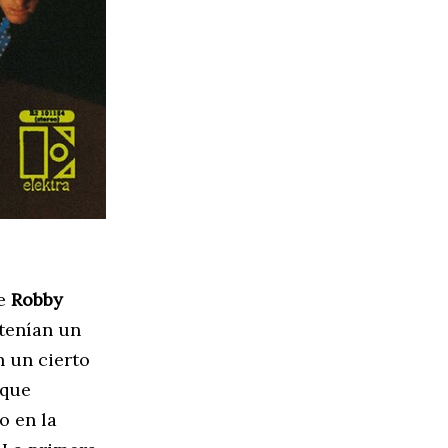
de
Robby
tenían un
n un cierto
 que
o en la