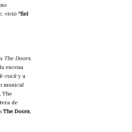
omo
e, vivió
“fiel
on
The Doors
,
la escena
lk-rock
y a
én musical
, The
tera de
en
The Doors
,