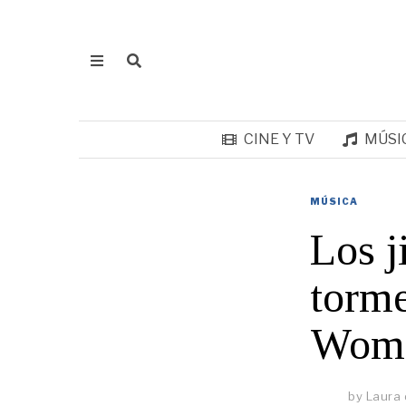
CINE Y TV
MÚSI
MÚSICA
Los j
torme
Woma
by
Laura 