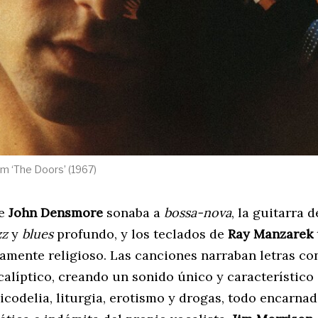
um ‘The Doors’ (1967)
de
John Densmore
sonaba a
bossa-nova
, la guitarra 
zz
y
blues
profundo, y los teclados de
Ray Manzarek
camente religioso. Las canciones narraban letras co
calíptico, creando un sonido único y característico
codelia, liturgia, erotismo y drogas, todo encarnad