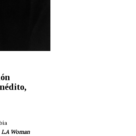
ión
nédito,
bía
n
L.A Woman