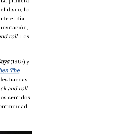
. La primera
 el disco, lo
ide el día.
invitación,
nd roll
. Los
Days
(1967) y
en The
des bandas
ck and roll
,
os sentidos,
ontinuidad