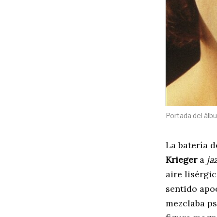
Portada del álb
La batería 
Krieger
a
ja
aire lisérgi
sentido apo
mezclaba psi