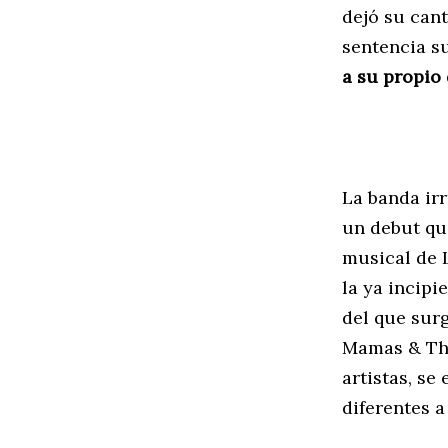
dejó su cant
sentencia su
a su propio
La banda ir
un debut que
musical de 
la ya incipi
del que sur
Mamas & The
artistas, se
diferentes a