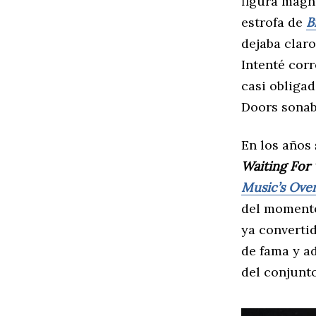
figura magn
estrofa de
B
dejaba claro
Intenté corr
casi obligad
Doors sonaba
En los años
Waiting For
Music’s Ove
del momento
ya converti
de fama y a
del conjunto