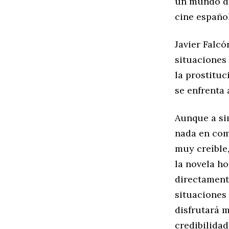
un mundo de
cine español
Javier Falcó
situaciones
la prostituc
se enfrenta
Aunque a si
nada en comú
muy creíble
la novela 
directamente
situaciones 
disfrutará m
credibilidad