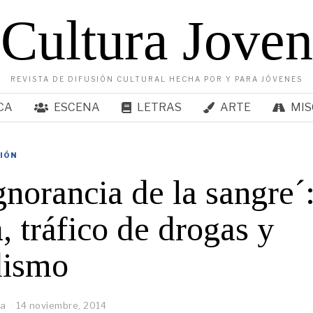
Cultura Joven
REVISTA DE DIFUSIÓN CULTURAL HECHA POR Y PARA JÓVENES
CA
ESCENA
LETRAS
ARTE
MIS
SIÓN
gnorancia de la sangre´
, tráfico de drogas y
dismo
ma
14 noviembre, 2014