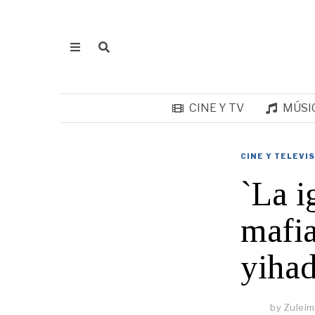
CINE Y TV
MÚSI
CINE Y TELEVI
`La i
mafia
yiha
by
Zulei