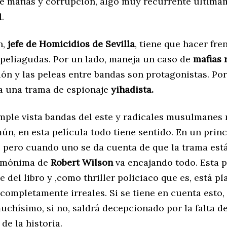
 mafias y corrupción, algo muy recurrente últimam
.
n,
jefe de Homicidios de Sevilla
, tiene que hacer fre
 peliagudas. Por un lado, maneja un caso de
mafias 
ión y las peleas entre bandas son protagonistas. Por
 a una trama de espionaje
yihadista.
mple vista bandas del este y radicales musulmanes 
n, en esta película todo tiene sentido. En un princ
, pero cuando uno se da cuenta de que la trama est
homónima de
Robert Wilson
va encajando todo. Esta p
 del libro y ,como thriller policiaco que es, está p
completamente irreales. Si se tiene en cuenta esto,
uchísimo, si no, saldrá decepcionado por la falta d
 de la historia.