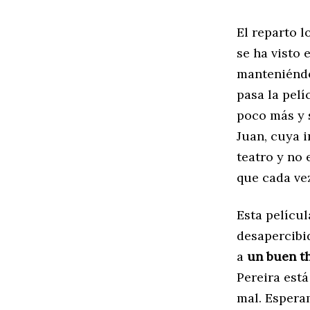
El reparto 
se ha visto
manteniéndo
pasa la pelí
poco más y s
Juan, cuya i
teatro y no 
que cada ve
Esta películ
desapercibid
a
un buen th
Pereira est
mal. Espera