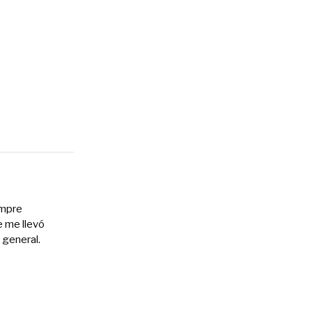
empre
e me llevó
 general.