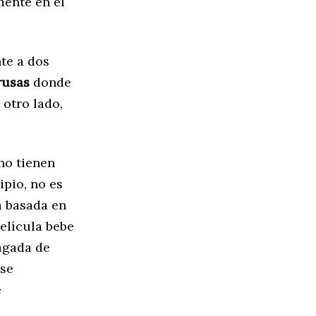
ente en el
nte a dos
rusas
donde
 otro lado,
no tienen
ipio, no es
á basada en
elícula bebe
lagada de
 se
e