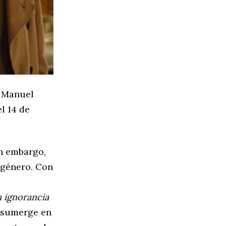
e Manuel
el 14 de
n embargo,
 género. Con
a ignorancia
e sumerge en