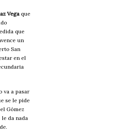
Paz Vega
que
ado
edida que
onvence un
erto San
estar en el
secundaria
o va a pasar
ue se le pide
uel Gómez
 le da nada
de.