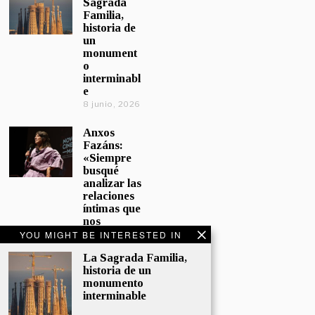
Sagrada
Familia,
historia de
un
monument
o
interminabl
e
8 junio, 2026
Anxos
Fazáns:
«Siempre
busqué
analizar las
relaciones
íntimas que
nos
afectan»
YOU MIGHT BE INTERESTED IN
5 junio, 2026
La Sagrada Familia,
historia de un
El hijo de la
monumento
cómica, el
interminable
homenaje
de