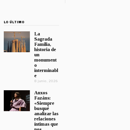
LO ÚLTIMO
La
Sagrada
Familia,
historia de
un
monument
o
interminabl
e
8 junio, 2026
Anxos
Fazáns:
«Siempre
busqué
analizar las
relaciones
íntimas que
nos