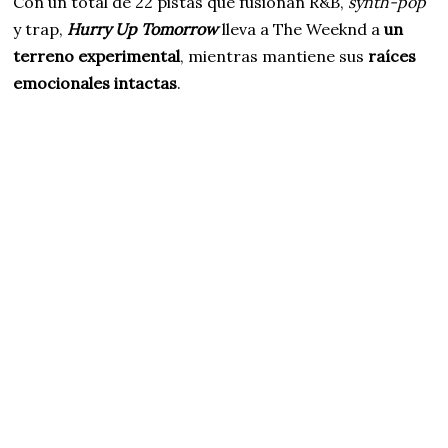
Con un total de 22 pistas que fusionan R&B,
synth-pop
y trap,
Hurry Up Tomorrow
lleva a The Weeknd a
un
terreno experimental
, mientras mantiene sus
raíces
emocionales intactas
.