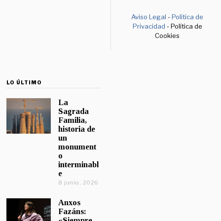
Aviso Legal
-
Política de
Privacidad
- Política de
Cookies
LO ÚLTIMO
La
Sagrada
Familia,
historia de
un
monument
o
interminabl
e
8 junio, 2026
Anxos
Fazáns:
«Siempre