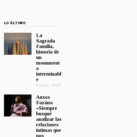
LO ÚLTIMO
La
Sagrada
Familia,
historia de
un
monument
o
interminabl
e
8 junio, 2026
Anxos
Fazáns:
«Siempre
busqué
analizar las
relaciones
íntimas que
nos