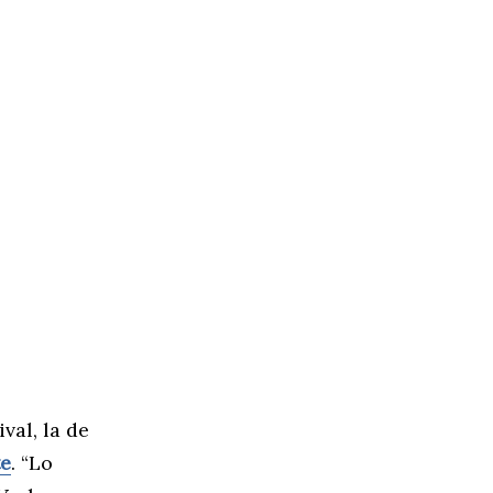
val, la de
te
. “Lo