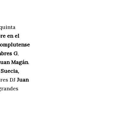
quinta
re en el
 Complutense
bres G
,
 Juan Magán
.
 Suecia,
ares DJ
Juan
 grandes