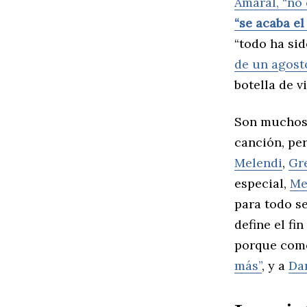
Amaral, “no
“se acaba el
“todo ha sid
de un agost
botella de v
Son muchos 
canción, pe
Melendi
,
Gr
especial,
Me
para todo s
define el fin
porque com
más”
, y a
Dan