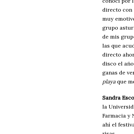
conocí por l
directo con 
muy emotivo
grupo astur
de mis grupo
las que acud
directo aho
disco el año
ganas de ve
playa
que me
Sandra Esc
la Universid
Farmacia y 
ahí el festi
risas.