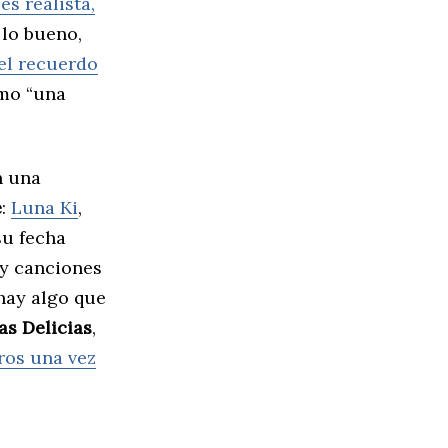
es realista,
 lo bueno,
 el recuerdo
omo “una
n una
e
:
Luna Ki
,
su fecha
ay canciones
 hay algo que
las Delicias
,
ros una vez