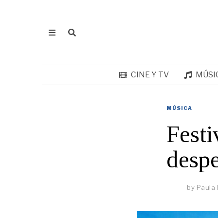
CINE Y TV
MÚSI
MÚSICA
Festi
despe
by
Paula 