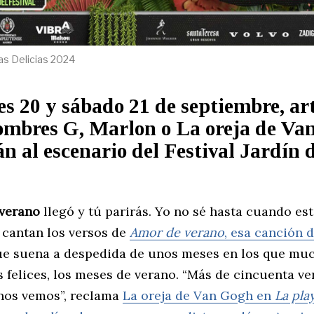
las Delicias 2024
es 20 y sábado 21 de septiembre, ar
mbres G, Marlon o La oreja de Va
án al escenario del Festival Jardín d
 verano
llegó y tú parirás. Yo no sé hasta cuando es
 cantan los versos de
Amor de verano
,
esa canción 
e suena a despedida de unos meses en los que mu
 felices, los meses de verano. “Más de cincuenta v
nos vemos”, reclama
La oreja de Van Gogh en
La pla