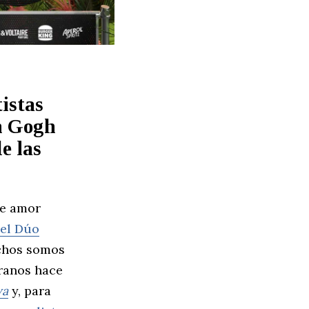
tistas
n Gogh
e las
te amor
del Dúo
chos somos
eranos hace
ya
y, para