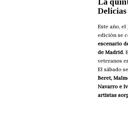
La quint
Delicias
Este año, el
edición se c
escenario d
de Madrid
. 
veteranos en
El sábado s
Beret, Malm
Navarro e I
artistas sor