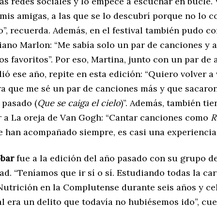
as redes sociales y lo empecé a escuchar en bucle. 
mis amigas, a las que se lo descubrí porque no lo c
”, recuerda. Además, en el festival también pudo co
iano Marlon: “Me sabía solo un par de canciones y 
s favoritos”. Por eso, Martina, junto con un par de
ió ese año, repite en esta edición: “Quiero volver a
ra que me sé un par de canciones más y que sacaro
 pasado (
Que se caiga el cielo
)”. Además, también ti
r a La oreja de Van Gogh: “Cantar canciones como
R
 han acompañado siempre, es casi una experiencia 
obar
fue a la edición del año pasado con su grupo d
ad. “Teníamos que ir sí o sí. Estudiando todas la ca
Nutrición en la Complutense durante seis años y c
val era un delito que todavía no hubiésemos ido”, cu