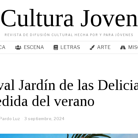
Cultura Joven
REVISTA DE DIFUSIÓN CULTURAL HECHA POR Y PARA JÓVENES
CA
ESCENA
LETRAS
ARTE
MIS
val Jardín de las Delicia
dida del verano
Pardo Luz
3 septiembre, 2024