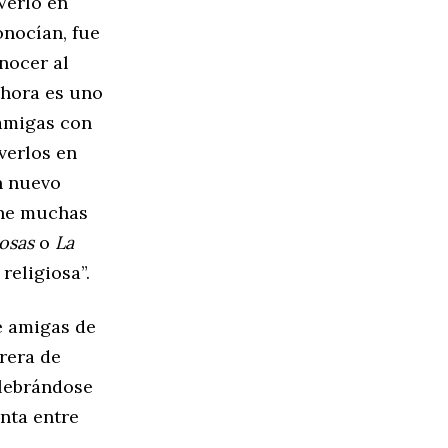
Verlo en
onocían, fue
nocer al
ahora es uno
 amigas con
 verlos en
n nuevo
ene muchas
osas
o
La
religiosa”.
e amigas de
rrera de
elebrándose
enta entre