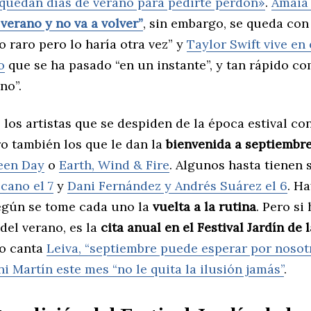
 quedan días de verano para pedirte perdón»
.
Amaia 
 verano y no va a volver”
, sin embargo, se queda con
o raro pero lo haría otra vez” y
Taylor Swift vive en
o
que se ha pasado “en un instante”, y tan rápido c
ino”.
los artistas que se despiden de la época estival co
ro también los que le dan la
bienvenida a septiembr
een Day
o
Earth, Wind & Fire
. Algunos hasta tienen 
cano el 7
y
Dani Fernández y Andrés Suárez el 6
. H
egún se tome cada uno la
vuelta a la rutina
. Pero si
 del verano, es la
cita anual en el Festival Jardín de 
o canta
Leiva, “septiembre puede esperar por nosot
i Martín este mes “no le quita la ilusión jamás”
.