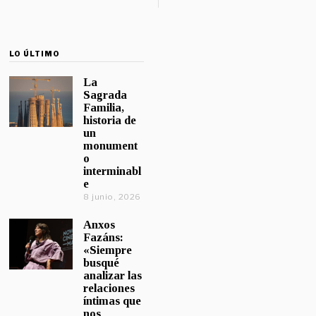
LO ÚLTIMO
La
Sagrada
Familia,
historia de
un
monument
o
interminabl
e
8 junio, 2026
Anxos
Fazáns:
«Siempre
busqué
analizar las
relaciones
íntimas que
nos