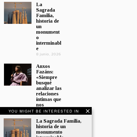
La
Sagrada
Familia,
historia de
un
monument
o
interminabl
e
8 junio, 2026
Anxos
Fazáns:
«Siempre
busqué
analizar las
relaciones
íntimas que
nos
afectan»
YOU MIGHT BE INTERESTED IN
5 junio, 2026
La Sagrada Familia,
historia de un
El hijo de la
monumento
cómica, el