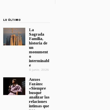
LO ÚLTIMO
La
Sagrada
Familia,
historia de
un
monument
o
interminabl
e
8 junio, 2026
Anxos
Fazáns:
«Siempre
busqué
analizar las
relaciones
íntimas que