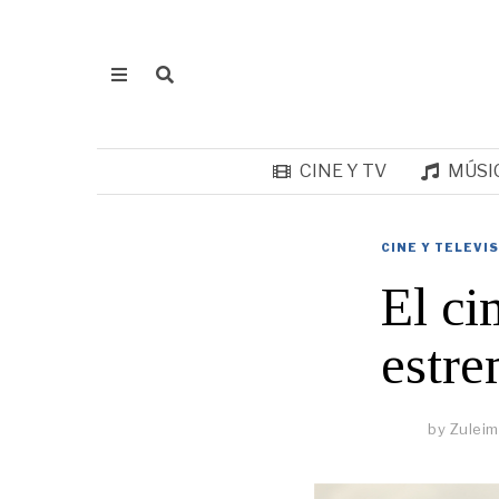
CINE Y TV
MÚSI
CINE Y TELEVI
El ci
estre
by
Zulei