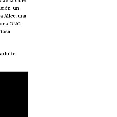
 de la calle
asión,
un
a Alice,
una
n una ONG.
riosa
harlotte