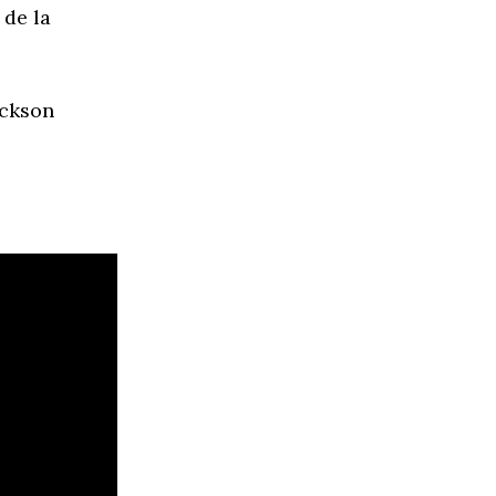
 de la
ackson
e