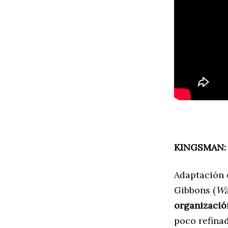
KINGSMAN:
Adaptación d
Gibbons (
Wa
organización
poco refina