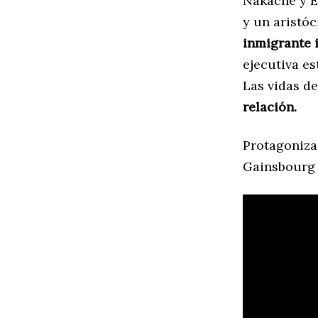
Nakache y Er
y un aristóc
inmigrante i
ejecutiva e
Las vidas d
relación.
Protagoniza
Gainsbourg 