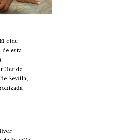
El cine
a de esta
s
riller de
de Sevilla,
gonizada
liver