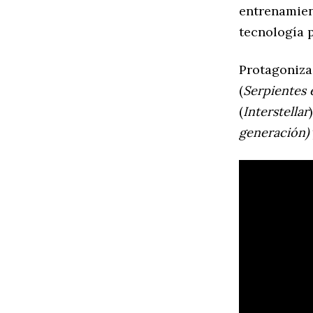
entrenamien
tecnología 
Protagonizad
(
Serpientes 
(
Interstellar
generación)