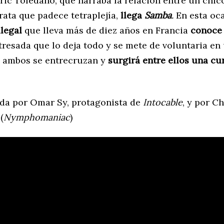
ic Toledano, que narraba la relación entre un chico
rata que padece tetraplejía,
llega
Samba
.
En esta oc
legal
que lleva más de diez años en Francia
conoce 
stresada que lo deja todo y se mete de voluntaria e
e ambos se entrecruzan y
surgirá entre ellos una cu
da por Omar Sy, protagonista de
Intocable
, y por C
(
Nymphomaniac
)