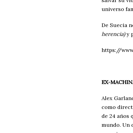
salvar su vi
universo fam
De Suecia n
herencia)
y 
https://ww
EX-MACHIN
Alex Garlan
como direct
de 24 años 
mundo. Un d