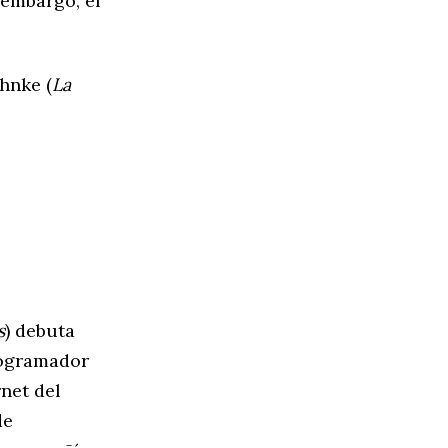
 embargo, el
hnke (
La
s
) debuta
rogramador
net del
de