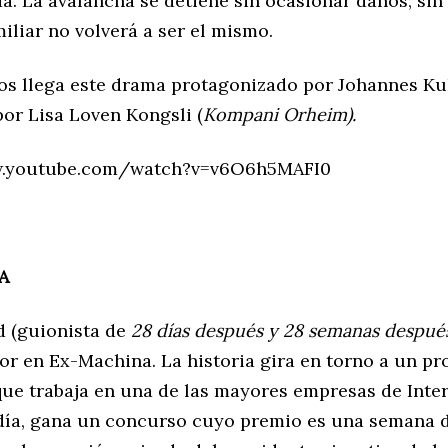
da. La avalancha se detiene sin ocasionar daños; sin
iliar no volverá a ser el mismo.
os llega este drama protagonizado por Johannes Ku
por Lisa Loven Kongsli (
Kompani Orheim).
w.youtube.com/watch?v=v6O6h5MAFI0
A
d (guionista de
28 días después y 28 semanas despué
or en Ex-Machina. La historia gira en torno a un p
que trabaja en una de las mayores empresas de Inter
ía, gana un concurso cuyo premio es una semana 