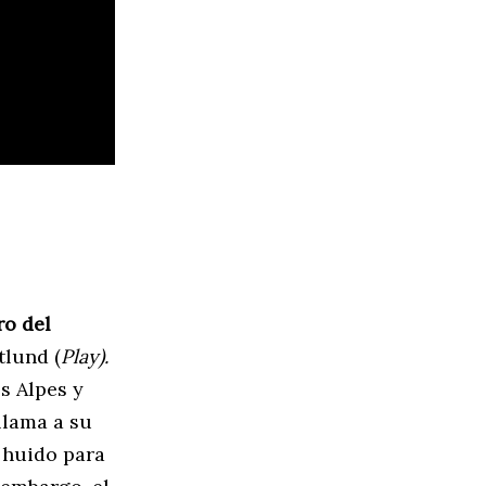
ro del
tlund (
Play).
os Alpes y
 llama a su
 huido para