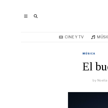
CINE Y TV
MÚSI
MÚSICA
El bu
by
Noelia