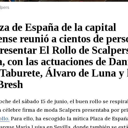
lpers
za de España de la capital
ense reunió a cientos de per
resentar El Rollo de Scalper
a, con las actuaciones de Da
 Taburete, Álvaro de Luna y 
 Bresh
che del sábado 15 de junio, el buen rollo se respira
a célebre firma de moda Scalpers presentaba por pr
ollo.
Para ello, ha escogido la mítica Plaza de Españ
Parque María Luisa en Sevilla, donde también se est