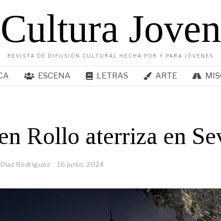
Cultura Joven
REVISTA DE DIFUSIÓN CULTURAL HECHA POR Y PARA JÓVENES
CA
ESCENA
LETRAS
ARTE
MIS
en Rollo aterriza en Sev
 Díaz Rodríguez
16 junio, 2024