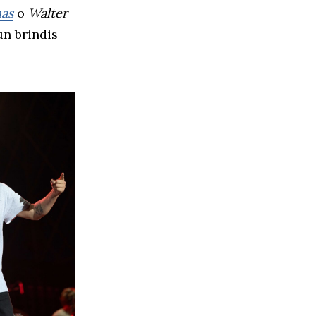
nas
o
Walter
un brindis