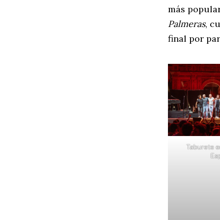
más popular
Palmeras
, c
final por pa
Taburete e
Es