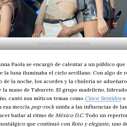
Danna Paola en Plaza España
anna Paola se encargó de calentar a un público que
 la luna iluminaba el cielo sevillano. Con algo de re
o de la noche, los acordes y la chulería se adueñaro
e la mano de Taburete. El grupo madrileño, liderado
ño, cantó sus míticos temas como
Cinco Sentidos
o
 esa mezcla
pop-rock
unida a las influencias de la
acer bailar al ritmo de
México D.C.
Todo un reperto
nostálgico que continuó con
Roto y elegante,
uno de