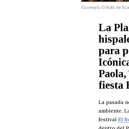
Escenario El Rollo de Sca
La Pla
hispal
para p
Icónic
Paola,
fiesta
La pasada no
ambiente. L
festival
El R
dentro del 