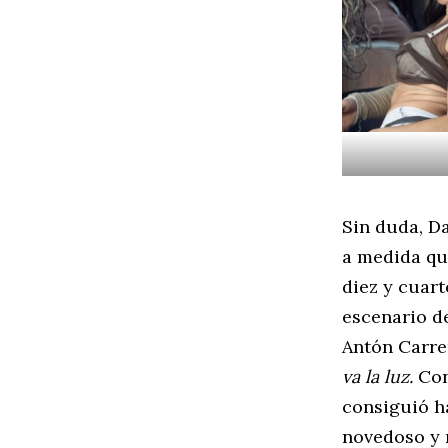
Sin duda, D
a medida que
diez y cuart
escenario d
Antón Carre
va la luz.
Con
consiguió h
novedoso y 