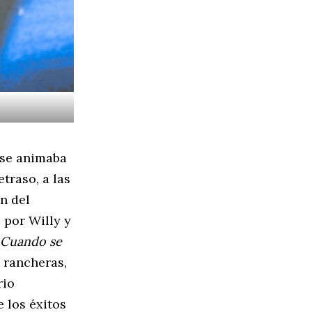
 se animaba
traso, a las
n del
 por Willy y
Cuando se
s rancheras,
rio
 los éxitos