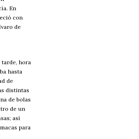
ía. En
reció con
lvaro de
 tarde, hora
aba hasta
ad de
s distintas
ina de bolas
tro de un
sas; así
amacas para