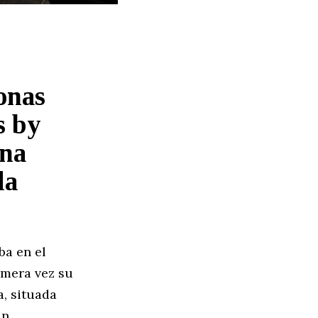
sonas
s by
nna
la
ba en el
imera vez su
a, situada
án