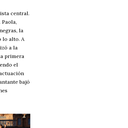
ista central.
 Paola,
negras, la
lo alto. A
izó a la
la primera
iendo el
 actuación
antante bajó
nes