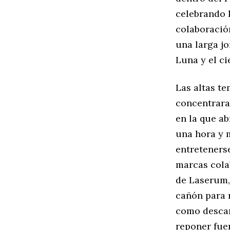
celebrando l
colaboració
una larga j
Luna y el cie
Las altas t
concentraran
en la que a
una hora y 
entreteners
marcas colab
de Laserum,
cañón para 
como descan
reponer fuer