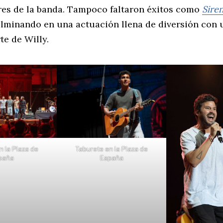
es de la banda. Tampoco faltaron éxitos como
Sire
ulminando en una actuación llena de diversión con 
rte de Willy.
n la Plaza de
Taburete en la Plaza de
paña
España