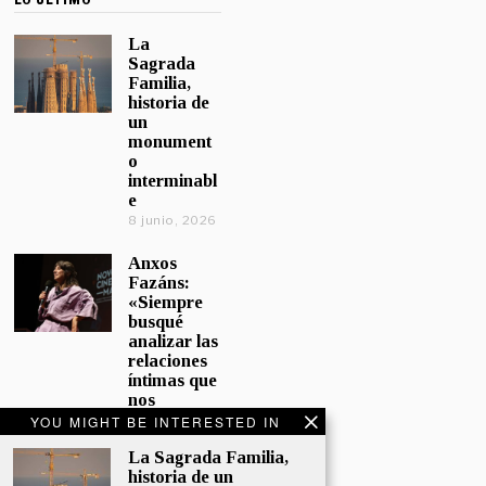
La
Sagrada
Familia,
historia de
un
monument
o
interminabl
e
8 junio, 2026
Anxos
Fazáns:
«Siempre
busqué
analizar las
relaciones
íntimas que
nos
afectan»
YOU MIGHT BE INTERESTED IN
5 junio, 2026
La Sagrada Familia,
historia de un
El hijo de la