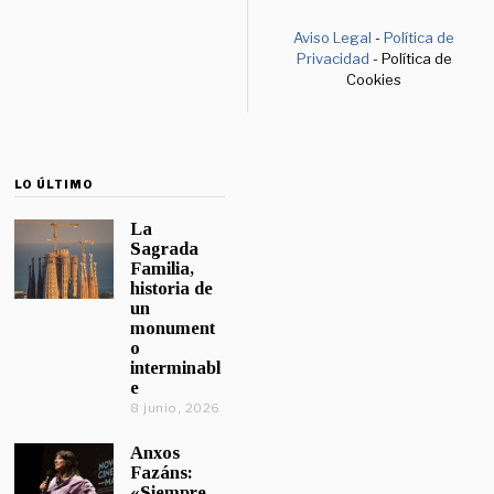
Aviso Legal
-
Política de
Privacidad
- Política de
Cookies
LO ÚLTIMO
La
Sagrada
Familia,
historia de
un
monument
o
interminabl
e
8 junio, 2026
Anxos
Fazáns:
«Siempre