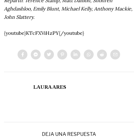
Reparto: Terence Stamp, Matt Damon, Shohreh
Aghdashloo, Emily Blunt, Michael Kelly, Anthony Mackie,
John Slattery.
{youtube}KTcFXViHzPY{/youtube}
LAURA ARES
DEJA UNA RESPUESTA