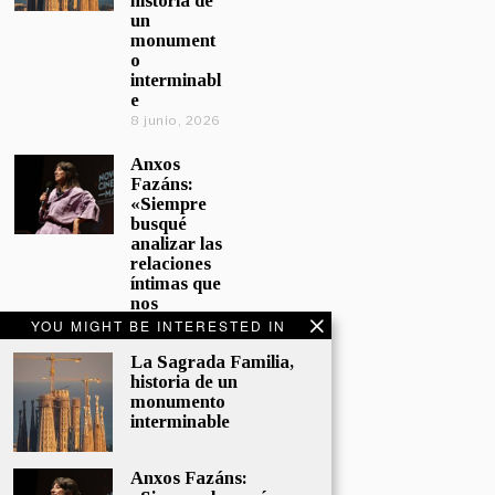
historia de
un
monument
o
interminabl
e
8 junio, 2026
Anxos
Fazáns:
«Siempre
busqué
analizar las
relaciones
íntimas que
nos
afectan»
YOU MIGHT BE INTERESTED IN
5 junio, 2026
La Sagrada Familia,
historia de un
El hijo de la
monumento
cómica, el
interminable
homenaje
de
Sacristán a
Anxos Fazáns:
Fernán