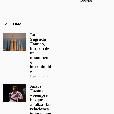
Cookies
LO ÚLTIMO
La
Sagrada
Familia,
historia de
un
monument
o
interminabl
e
8 junio, 2026
Anxos
Fazáns:
«Siempre
busqué
analizar las
relaciones
íntimas que