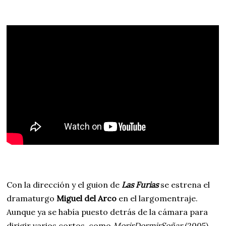
Con la dirección y el guion de
Las Furias
se estrena el
dramaturgo
Miguel del Arco
en el largomentraje.
Aunque ya se había puesto detrás de la cámara para
dirigir varios cortos, como
MorirDormirSoñar
(2005),