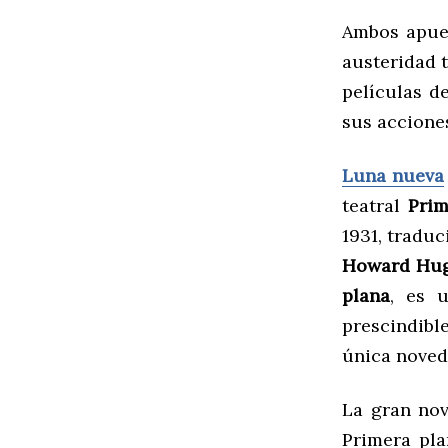
Ambos apues
austeridad t
películas d
sus accione
Luna nueva
teatral
Prim
1931, tradu
Howard Hu
plana
, es 
prescindibl
única noveda
La gran nov
Primera pl