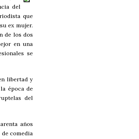
ncia del
eriodista que
 su ex mujer.
n de los dos
mejor en una
esionales se
en libertad y
 la época de
ruptelas del
uarenta años
o de comedia