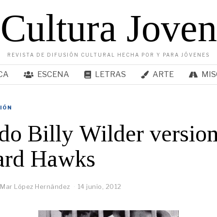
Cultura Joven
REVISTA DE DIFUSIÓN CULTURAL HECHA POR Y PARA JÓVENES
CA
ESCENA
LETRAS
ARTE
MIS
SIÓN
o Billy Wilder version
rd Hawks
 Mar López Hernández
14 junio, 2012