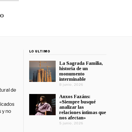
CO
LO ÚLTIMO
La Sagrada Familia,
historia de un
monumento
interminable
8 junio, 2026
tural de
Anxos Fazáns:
«Siempre busqué
licados
analizar las
 y no
relaciones íntimas que
nos afectan»
5 junio, 2026