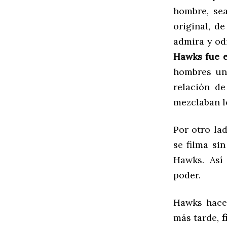
hombre, sea
original, d
admira y odi
Hawks fue e
hombres uni
relación de
mezclaban l
Por otro la
se filma si
Hawks. Así 
poder.
Hawks hace
más tarde,
f