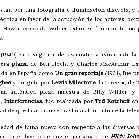
tan por una fotografía e iluminación discreta, y
écnica en favor de la actuación de los actores, por
e Hawks como de Wilder están en función de los 
s.
(1940)
es la segunda de las cuatro versiones de la 
era plana
, de Ben Hecht y Charles MacArthur. L
cida en España como
Un gran reportaje
(1931), fue 
ghes
y dirigida por
Lewis Milestone
; la tercera, de 
una auténtica pieza maestra de Billy Wilder; y 
e,
Interferencias
, fue realizada por
Ted Kotcheff
en 
d de que la acción se traslada al mundo de la telev
edad de Luna nueva con respecto a las diversas 
ana es el hecho de que el
personaje de
Hildy Joh