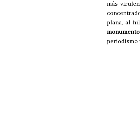
más virule
concentrado
plana, al h
monumento f
periodismo 