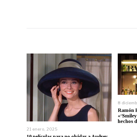
8 diciemb
Ramón Pu
«‘Smiley
hechos d
21 enero, 2025
10 películas para no olvidar a Audrey