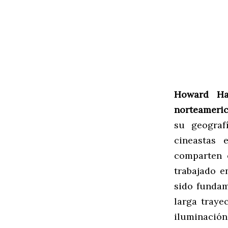
Howard H
norteameri
su geograf
cineastas 
comparten 
trabajado e
sido fundam
larga trayec
iluminación