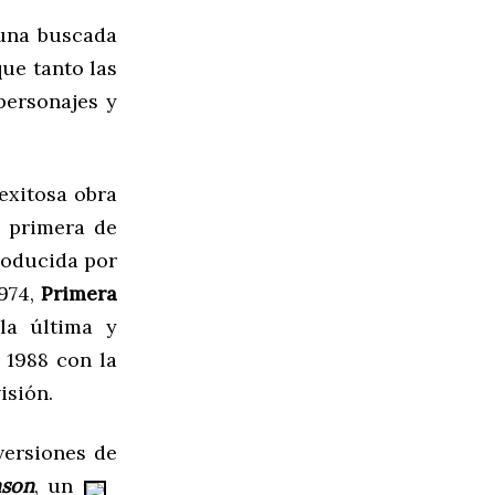
 una buscada
que tanto las
personajes y
exitosa obra
a primera de
producida por
1974,
Primera
la última y
1988 con la
isión.
versiones de
nson
, un