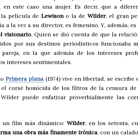
 en este caso una mujer. Es decir, que a difere
e la película de
Lewison
o la de
Wilder
, el gran p
a a la vez a su director, es femenino. Y, además, es
l visionario
. Quien se dio cuenta de que la relació
dos por sus destinos periodísticos funcionaba 
 pareja, en la que además de los intereses prof
os intereses sentimentales.
do
Primera plana
(1974) vive en libertad, se escribe 
n el corsé homicida de los filtros de la censura de
Wilder puede enfatizar proverbialmente las cor
 un film más dinámico:
Wilder
, en los setenta, c
irma una obra más finamente irónica
, con un calad