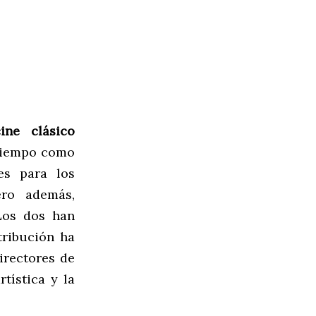
cine clásico
 tiempo como
es para los
ero además,
Los dos han
tribución ha
irectores de
rtística y la