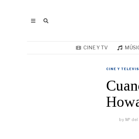
CINE Y TV
MÚSI
CINE Y TELEVI
Cuand
Howa
by
Mª del