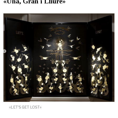
«Una, Gran i Lliure»
«LET’S GET LOST»