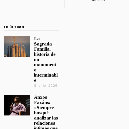
LO ÚLTIMO
La
Sagrada
Familia,
historia de
un
monument
o
interminabl
e
8 junio, 2026
Anxos
Fazáns:
«Siempre
busqué
analizar las
relaciones
íntimas que