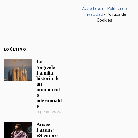
Aviso Legal
-
Política de
Privacidad
- Política de
Cookies
LO ÚLTIMO
La
Sagrada
Familia,
historia de
un
monument
o
interminabl
e
8 junio, 2026
Anxos
Fazáns:
«Siempre