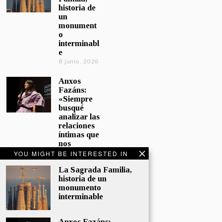
historia de
un
monument
o
interminabl
e
8 junio, 2026
Anxos
Fazáns:
«Siempre
busqué
analizar las
relaciones
íntimas que
nos
afectan»
YOU MIGHT BE INTERESTED IN
5 junio, 2026
La Sagrada Familia,
historia de un
El hijo de la
monumento
cómica, el
interminable
homenaje
de
Sacristán a
Anxos Fazáns: