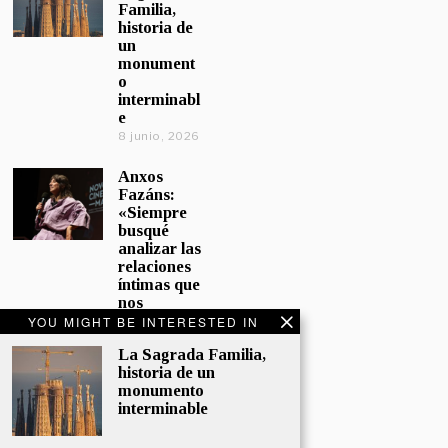
Familia,
historia de
un
monument
o
interminabl
e
8 junio, 2026
Anxos
Fazáns:
«Siempre
busqué
analizar las
relaciones
íntimas que
nos
afectan»
YOU MIGHT BE INTERESTED IN
5 junio, 2026
La Sagrada Familia,
historia de un
El hijo de la
monumento
cómica, el
interminable
homenaje
de