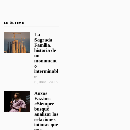
LO ÚLTIMO
La
Sagrada
Familia,
historia de
un
monument
o
interminabl
e
8 junio, 2026
Anxos
Fazáns:
«Siempre
busqué
analizar las
relaciones
íntimas que
nos