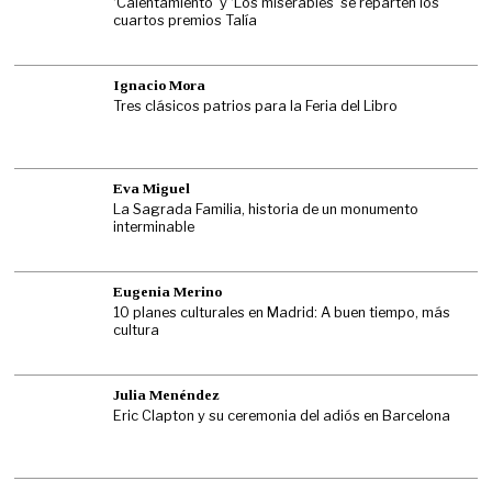
‘Calentamiento’ y ‘Los miserables’ se reparten los
cuartos premios Talía
Ignacio Mora
Tres clásicos patrios para la Feria del Libro
Eva Miguel
La Sagrada Familia, historia de un monumento
interminable
Eugenia Merino
10 planes culturales en Madrid: A buen tiempo, más
cultura
Julia Menéndez
Eric Clapton y su ceremonia del adiós en Barcelona