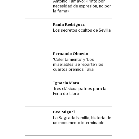
Antonio Tamayo: «Pinto por
necesidad de expresión, no por
la fama»
Paula Rodríguez
Los secretos ocultos de Sevilla
Fernando Olmedo
‘Calentamiento’ y ‘Los
miserables’ se reparten los
cuartos premios Talía
Ignacio Mora
Tres clásicos patrios para la
Feria del Libro
Eva Miguel
La Sagrada Familia, historia de
un monumento interminable