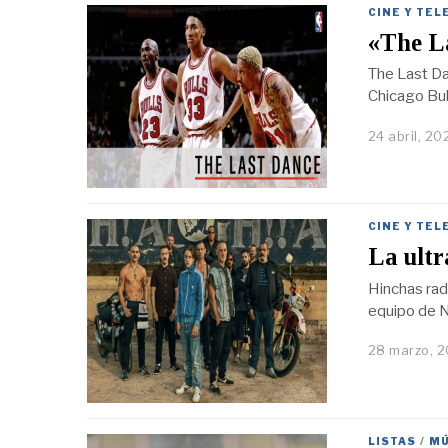
CINE Y TEL
«The La
The Last Da
Chicago Bu
24 abril, 20
CINE Y TEL
La ultr
Hinchas radi
equipo de 
28 marzo, 
LISTAS
/
MÚ