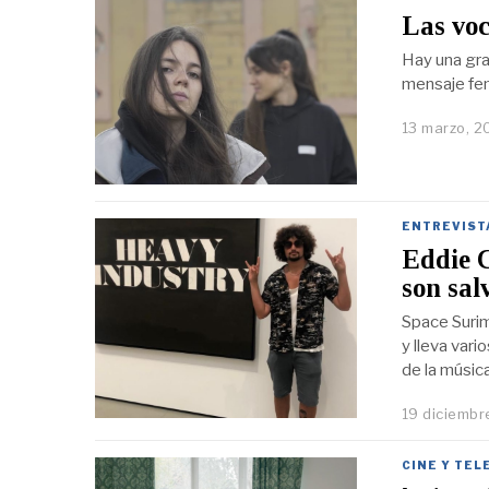
Las voc
Hay una gra
mensaje fem
13 marzo, 2
ENTREVIST
Eddie C
son sal
Space Surim
y lleva var
de la músic
19 diciembr
CINE Y TEL