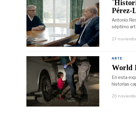
`Histor
Pérez-L
Antonio Res
séptimo art
27 noviemb
ARTE
World P
En esta exp
historias c
20 noviemb