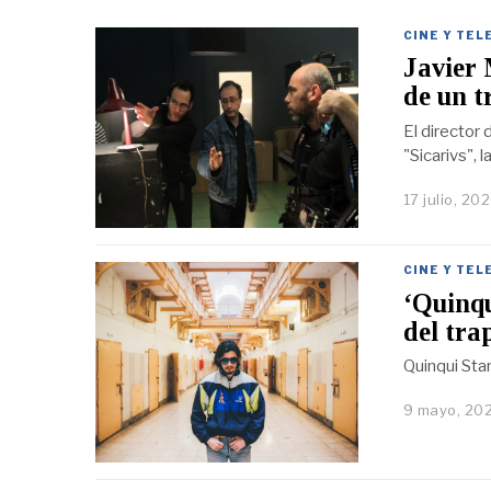
CINE Y TEL
Javier 
de un t
El director
"Sicarivs", 
17 julio, 20
CINE Y TEL
‘Quinqu
del tra
Quinqui Star
9 mayo, 20