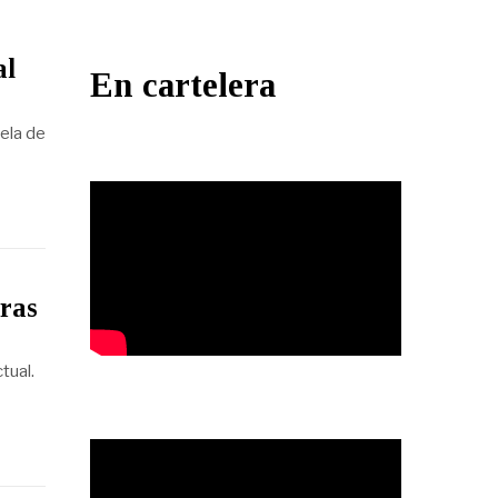
al
En cartelera
uela de
uras
tual.