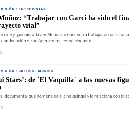
EVISIÓN
/
ENTREVISTAS
Muñoz: “Trabajar con Garci ha sido el fin
rayecto vital”
 de cine y guionista Javier Muñoz se encuentra trabajando en la sec
la continuación de su ópera prima como cineasta.
20
EVISIÓN
/
CRÍTICA
/
MÚSICA
i Stars’: de `El Vaquilla´ a las nuevas fig
p
s, documental que homenajea al cine quinqui y lo relaciona con lo ac
20