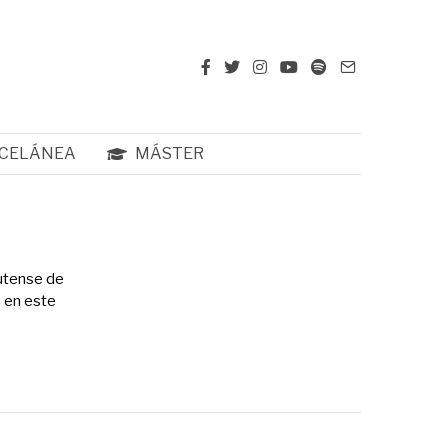
CELÁNEA
MÁSTER
utense de
 en este