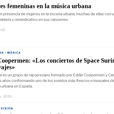
es femeninas en la música urbana
n presencia de mujeres en la escena urbana, muchas de ellas con u
inista y reivindicativo en sus canciones
020
AS
/
MÚSICA
oopermen: «Los conciertos de Space Suri
vajes»
i es un grupo de rap jerezano formado por Eddie Coopermen y Carl
ios años conformando uno de los sonidos más frescos e inusuales d
a urbana en España.
e, 2019
EVISIÓN