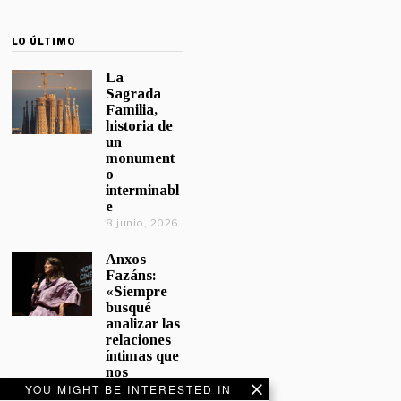
LO ÚLTIMO
La
Sagrada
Familia,
historia de
un
monument
o
interminabl
e
8 junio, 2026
Anxos
Fazáns:
«Siempre
busqué
analizar las
relaciones
íntimas que
nos
afectan»
YOU MIGHT BE INTERESTED IN