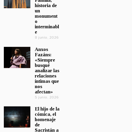
Familia,
historia de
un
monument
o
interminabl
e
8 junio, 2026
Anxos
Fazáns:
«Siempre
busqué
analizar las
relaciones
íntimas que
nos
afectan»
5 junio, 2026
El hijo de la
cómica, el
homenaje
de
Sacristán a