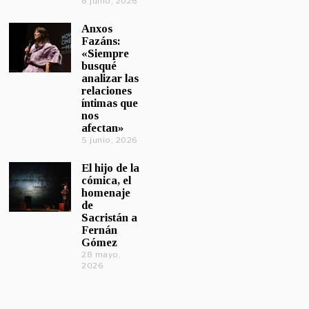
8 junio, 2026
Anxos
Fazáns:
«Siempre
busqué
analizar las
relaciones
íntimas que
nos
afectan»
5 junio, 2026
El hijo de la
cómica, el
homenaje
de
Sacristán a
Fernán
Gómez
28 mayo,
2026