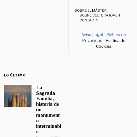
SOBRE EL MÁSTER
SOBRE CULTURA JOVEN
CONTACTO
Aviso Legal
-
Política de
Privacidad
- Política de
Cookies
LO ÚLTIMO
La
Sagrada
Familia,
historia de
un
monument
o
interminabl
e