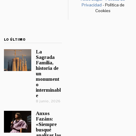
Privacidad
- Política de
Cookies
LO ÚLTIMO
La
Sagrada
Familia,
historia de
un
monument
o
interminabl
e
8 junio, 2026
Anxos
Fazáns:
«Siempre
busqué
analizar las