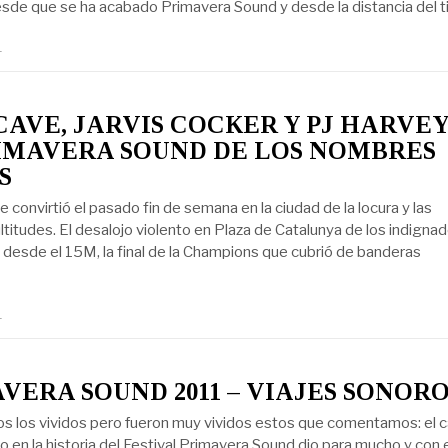
esde que se ha acabado Primavera Sound y desde la distancia del 
1
CAVE, JARVIS COCKER Y PJ HARVEY
IMAVERA SOUND DE LOS NOMBRES
S
 convirtió el pasado fin de semana en la ciudad de la locura y las
titudes. El desalojo violento en Plaza de Catalunya de los indigna
esde el 15M, la final de la Champions que cubrió de banderas
1
VERA SOUND 2011 – VIAJES SONOROS
s los vividos pero fueron muy vividos estos que comentamos: el c
 en la historia del Festival Primavera Sound dio para mucho y con 