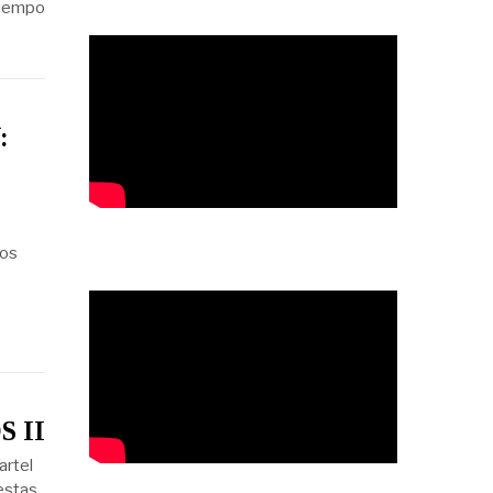
tiempo
:
dos
 II
artel
estas