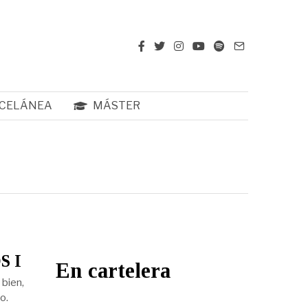
CELÁNEA
MÁSTER
S I
En cartelera
bien,
o.