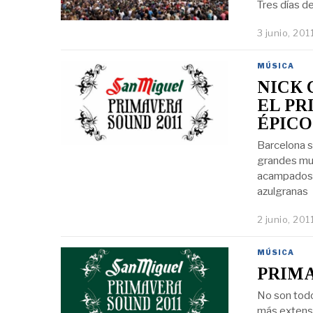
Tres días d
3 junio, 201
MÚSICA
NICK 
EL PR
ÉPICO
Barcelona se
grandes mul
acampados d
azulgranas
2 junio, 201
MÚSICA
PRIMA
No son todo
más extenso