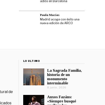
adiós en Barcelona
Paula Macías
Madrid acoge con éxito una
nueva edición de ARCO
LO ÚLTIMO
La Sagrada Familia,
historia de un
monumento
interminable
8 junio, 2026
tural de
Anxos Fazáns:
«Siempre busqué
licados