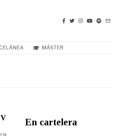
CELÁNEA
MÁSTER
IV
En cartelera
n la