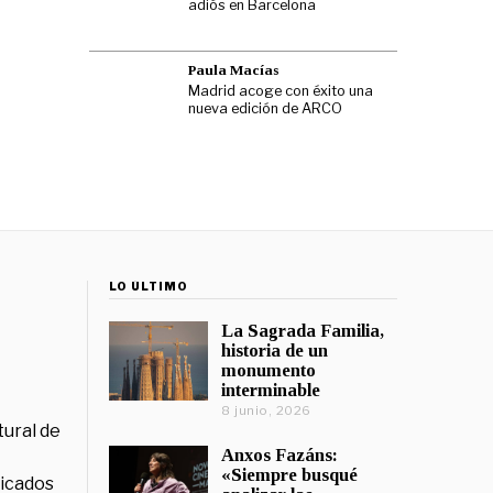
adiós en Barcelona
Paula Macías
Madrid acoge con éxito una
nueva edición de ARCO
LO ÚLTIMO
La Sagrada Familia,
historia de un
monumento
interminable
8 junio, 2026
tural de
Anxos Fazáns:
«Siempre busqué
licados