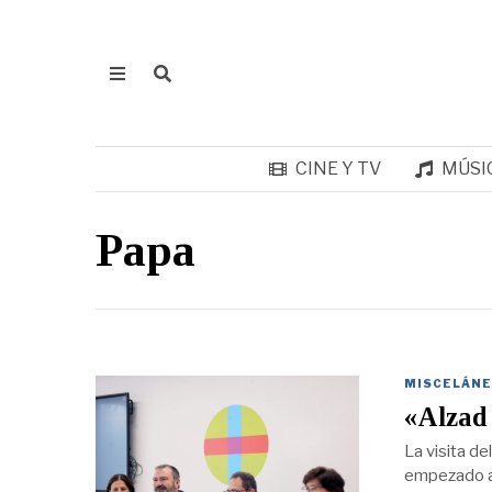
CINE Y TV
MÚSI
Papa
MISCELÁNE
«Alzad 
La visita de
empezado a 