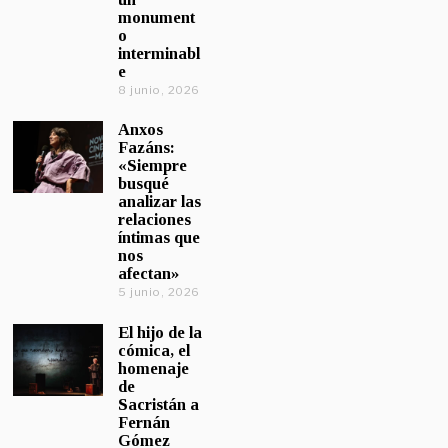
monument
o
interminabl
e
8 junio, 2026
Anxos
Fazáns:
«Siempre
busqué
analizar las
relaciones
íntimas que
nos
afectan»
5 junio, 2026
El hijo de la
cómica, el
homenaje
de
Sacristán a
Fernán
Gómez