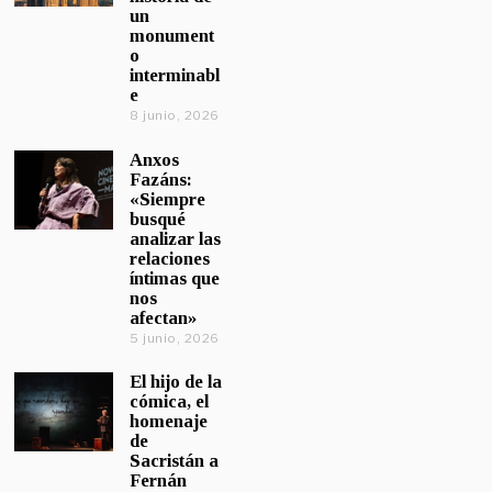
un
monument
o
interminabl
e
8 junio, 2026
Anxos
Fazáns:
«Siempre
busqué
analizar las
relaciones
íntimas que
nos
afectan»
5 junio, 2026
El hijo de la
cómica, el
homenaje
de
Sacristán a
Fernán