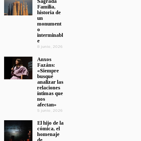
Sagrada
Familia,
historia de
un
monument
o
interminabl
e
8 junio, 2026
Anxos
Fazáns:
«Siempre
busqué
analizar las
relaciones
íntimas que
nos
afectan»
5 junio, 2026
El hijo de la
cómica, el
homenaje
de