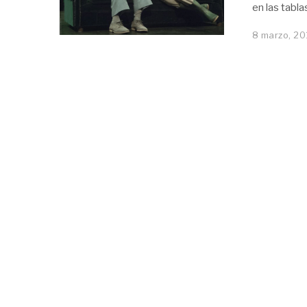
en las tabla
8 marzo, 20