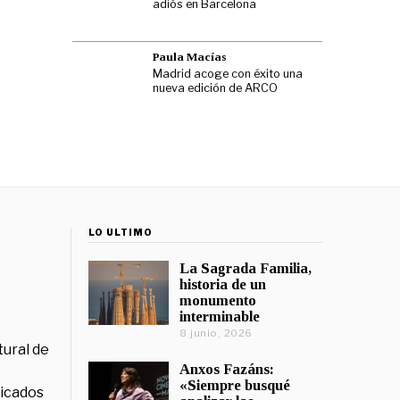
adiós en Barcelona
Paula Macías
Madrid acoge con éxito una
nueva edición de ARCO
LO ÚLTIMO
La Sagrada Familia,
historia de un
monumento
interminable
8 junio, 2026
tural de
Anxos Fazáns:
«Siempre busqué
licados