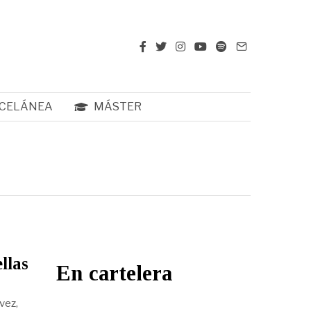
CELÁNEA
MÁSTER
llas
En cartelera
vez,