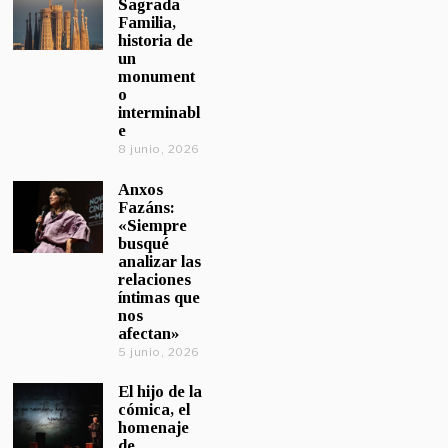
Sagrada
Familia,
historia de
un
monument
o
interminabl
e
8 junio, 2026
Anxos
Fazáns:
«Siempre
busqué
analizar las
relaciones
íntimas que
nos
afectan»
5 junio, 2026
El hijo de la
cómica, el
homenaje
de