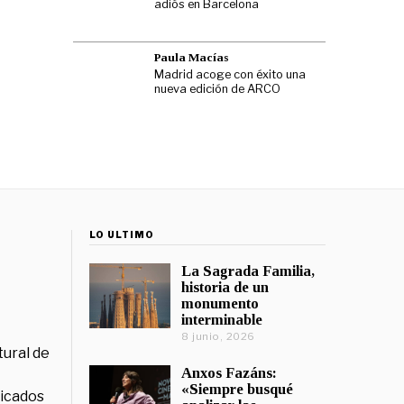
adiós en Barcelona
Paula Macías
Madrid acoge con éxito una
nueva edición de ARCO
LO ÚLTIMO
La Sagrada Familia,
historia de un
monumento
interminable
8 junio, 2026
tural de
Anxos Fazáns:
«Siempre busqué
licados