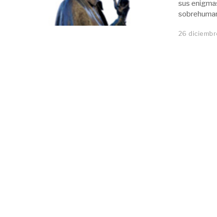
sus enigmas 
sobrehuma
26 diciembr