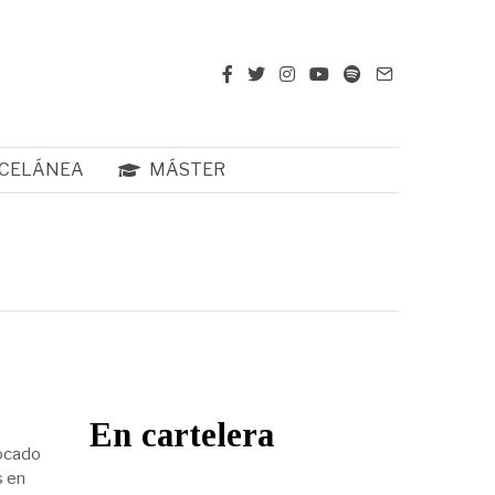
CELÁNEA
MÁSTER
En cartelera
vocado
s en