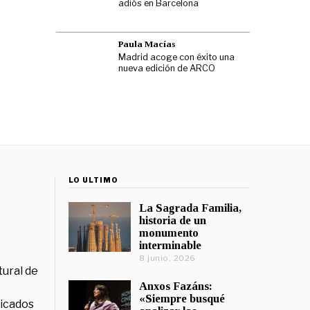
adiós en Barcelona
Paula Macías
Madrid acoge con éxito una
nueva edición de ARCO
LO ÚLTIMO
La Sagrada Familia,
historia de un
monumento
interminable
8 junio, 2026
tural de
Anxos Fazáns:
«Siempre busqué
licados