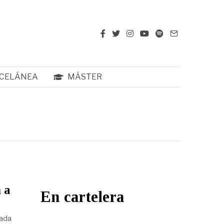
CELÁNEA
MÁSTER
 a
En cartelera
cada