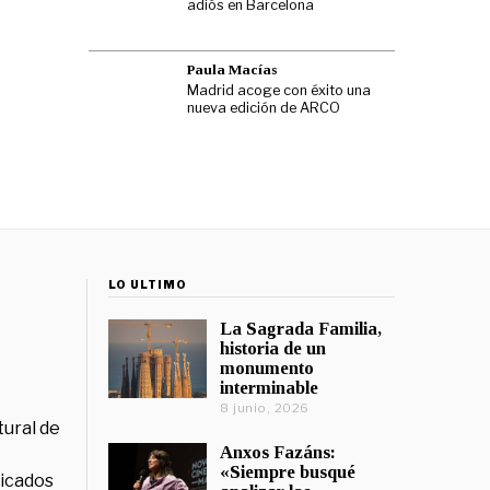
adiós en Barcelona
Paula Macías
Madrid acoge con éxito una
nueva edición de ARCO
LO ÚLTIMO
La Sagrada Familia,
historia de un
monumento
interminable
8 junio, 2026
tural de
Anxos Fazáns:
«Siempre busqué
licados