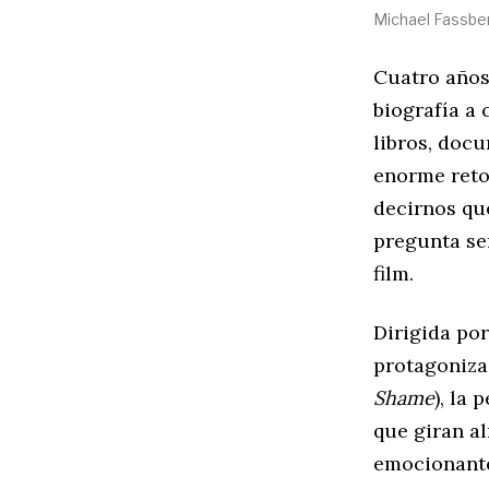
Michael Fassben
Cuatro años
biografía a
libros, docu
enorme reto
decirnos qu
pregunta ser
film.
Dirigida po
protagoniz
Shame
), la
que giran al
emocionante