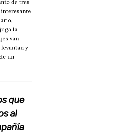
nto de tres
 interesante
ario,
juga la
jes van
 levantan y
ide un
os que
os al
mpañía