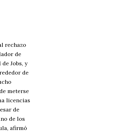
al rechazo
ador de
 de Jobs, y
lrededor de
mucho
 de meterse
ma licencias
pesar de
no de los
ula, afirmó