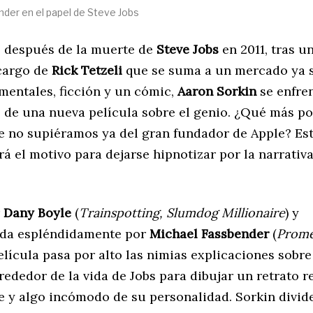
der en el papel de Steve Jobs
 después de la muerte de
Steve Jobs
en 2011, tras u
 cargo de
Rick Tetzeli
que se suma a un mercado ya 
mentales, ficción y un cómic,
Aaron Sorkin
se enfren
 de una nueva película sobre el genio. ¿Qué más po
e no supiéramos ya del gran fundador de Apple? Es
á el motivo para dejarse hipnotizar por la narrativ
r
Dany Boyle
(
Trainspotting, Slumdog Millionaire
) y
ada espléndidamente por
Michael Fassbender
(
Prome
 película pasa por alto las nimias explicaciones sobr
rededor de la vida de Jobs para dibujar un retrato re
 y algo incómodo de su personalidad. Sorkin divide