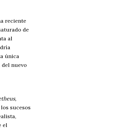
na reciente
saturado de
ta al
dría
ta única
a del nuevo
theus,
e los sucesos
alista,
 el