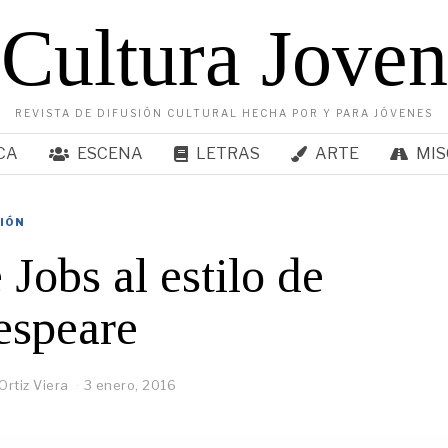
Cultura Joven
REVISTA DE DIFUSIÓN CULTURAL HECHA POR Y PARA JÓVENES
CA
ESCENA
LETRAS
ARTE
MIS
SIÓN
 Jobs al estilo de
espeare
Ortiz Viera
3 enero, 2016