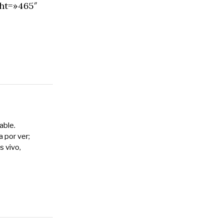
ht=»465″
able.
 por ver;
s vivo,