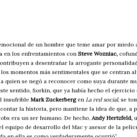
 emocional de un hombre que teme amar por miedo 
ta en los enfrentamientos con
Steve Wozniac,
cofund
ontribuyen a desentrañar la arrogante personalidad
 los momentos más sentimentales que se centran a
a, a quien se negó a reconocer como suya durante 
ste sentido, Sorkin, que ya había hecho el ejercicio
el insufrible
Mark Zuckerberg
en
La red social
, se to
 contar la historia, pero mantiene la idea de que, a 
 Jobs era un ser humano. De hecho,
Andy Hertzfeld,
u
 equipo de desarrollo del Mac y asesor de la pelíc
ada en ella es como verdaderamente ocurrió”.