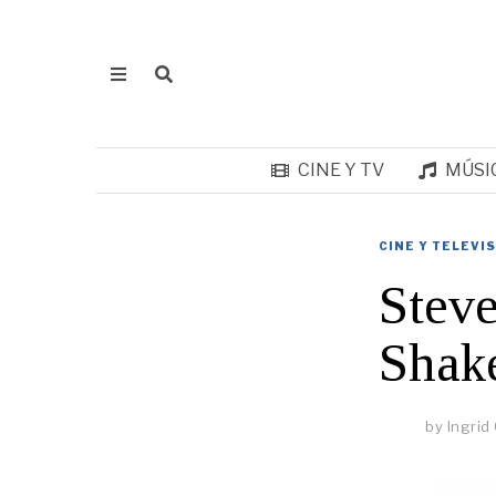
CINE Y TV
MÚSI
CINE Y TELEVI
Steve
Shak
by
Ingrid 