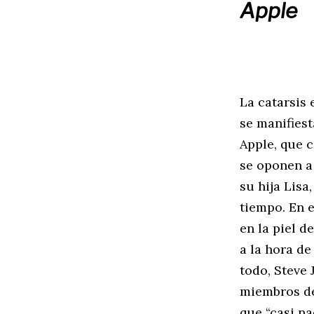
Apple
La catarsis
se manifies
Apple, que c
se oponen a
su hija Lis
tiempo. En e
en la piel d
a la hora de
todo, Steve
miembros del
que “casi n