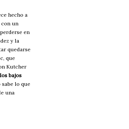
ece hecho a
 con un
 perderse en
dez y la
tar quedarse
ic, que
on Kutcher
los bajos
o sabe lo que
le una