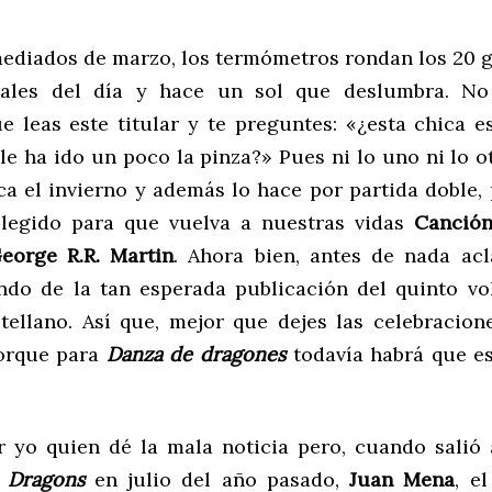
ediados de marzo, los termómetros rondan los 20 g
rales del día y hace un sol que deslumbra. No
e leas este titular y te preguntes: «¿esta chica e
le ha ido un poco la pinza?» Pues ni lo uno ni lo o
ca el invierno y además lo hace por partida doble, 
elegido para que vuelva a nuestras vidas
Canción
eorge R.R. Martin
. Ahora bien, antes de nada ac
ndo de la tan esperada publicación del quinto v
tellano. Así que, mejor que dejes las celebracion
orque para
Danza de dragones
todavía habrá que e
 yo quien dé la mala noticia pero, cuando salió
 Dragons
en julio del año pasado,
Juan Mena
, e