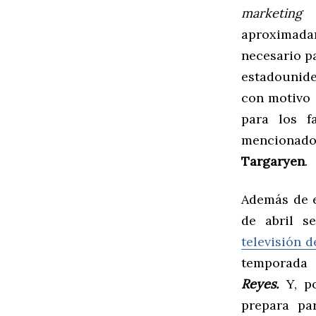
marketing
aproximadam
necesario p
estadounide
con motivo 
para los f
mencionad
Targaryen
.
Además de e
de abril s
televisión 
temporada 
Reyes.
Y, po
prepara pa