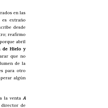
rados en las
 es extraño
scribe desde
tro; reafirmo
porque abril
 de Hielo y
larar que no
olumen de la
es para otro
sperar algún
 a la venta
A
l director de