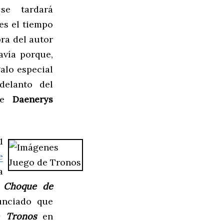
se tardará
es el tiempo
ra del autor
avía porque,
alo especial
delanto del
 de
Daenerys
1
e
a
:
Choque de
nciado que
 Tronos
en