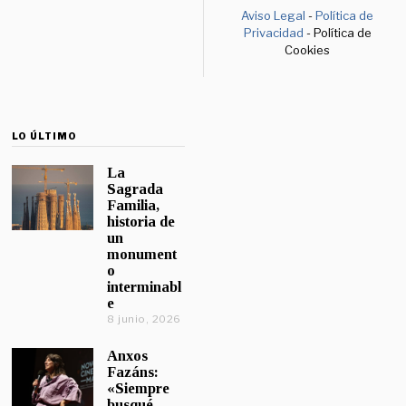
Aviso Legal
-
Política de
Privacidad
- Política de
Cookies
LO ÚLTIMO
La
Sagrada
Familia,
historia de
un
monument
o
interminabl
e
8 junio, 2026
Anxos
Fazáns:
«Siempre
busqué