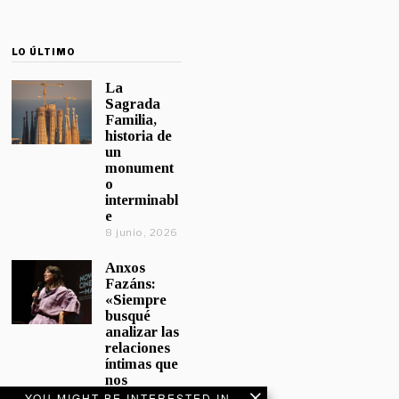
LO ÚLTIMO
La
Sagrada
Familia,
historia de
un
monument
o
interminabl
e
8 junio, 2026
Anxos
Fazáns:
«Siempre
busqué
analizar las
relaciones
íntimas que
nos
afectan»
YOU MIGHT BE INTERESTED IN