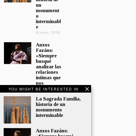
un
monument
o
interminabl
e
8 junio, 2026
Anxos
Fazáns:
«Siempre
busqué
analizar las
relaciones
íntimas que
nos
afectan»
YOU MIGHT BE INTERESTED IN
5 junio, 2026
La Sagrada Familia,
historia de un
El hijo de la
monumento
cómica, el
interminable
homenaje
de
Sacristán a
Anxos Fazáns:
Fernán