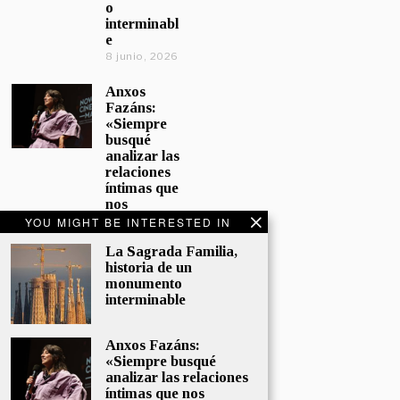
o
interminabl
e
8 junio, 2026
Anxos
Fazáns:
«Siempre
busqué
analizar las
relaciones
íntimas que
nos
afectan»
YOU MIGHT BE INTERESTED IN
5 junio, 2026
La Sagrada Familia,
historia de un
El hijo de la
monumento
cómica, el
interminable
homenaje
de
Sacristán a
Anxos Fazáns:
Fernán
«Siempre busqué
Gómez
analizar las relaciones
28 mayo,
íntimas que nos
2026