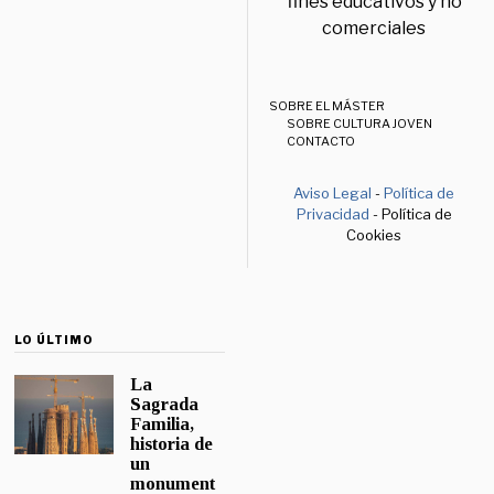
fines educativos y no
comerciales
SOBRE EL MÁSTER
SOBRE CULTURA JOVEN
CONTACTO
Aviso Legal
-
Política de
Privacidad
- Política de
Cookies
LO ÚLTIMO
La
Sagrada
Familia,
historia de
un
monument